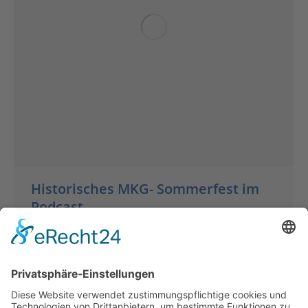
Historisches MKG- Sommerfest im
Podcast
Insights
Von
Gudrun Kohout
September 16, 2023
mit Humor betrachtet – diese legendären
Veranstaltungen sind auch 130 Jahre später
noch eine INspiration, so z.B. für Beat Hofer
aus Zürich Er widmete dem 25-jährigen