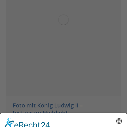
Foto mit König Ludwig II –
Instagram-Highlight
Aktionen
Von
Gudrun Kohout
April 1, 2023