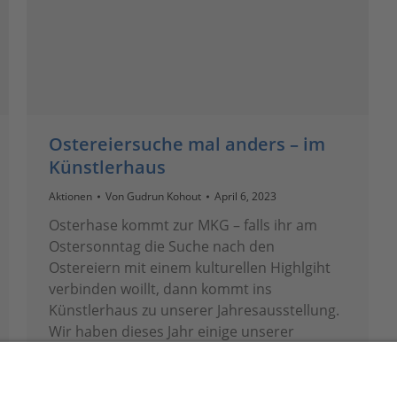
Ostereiersuche mal anders – im
Künstlerhaus
Aktionen
Von
Gudrun Kohout
April 6, 2023
Osterhase kommt zur MKG – falls ihr am
Ostersonntag die Suche nach den
Ostereiern mit einem kulturellen Highlgiht
verbinden woillt, dann kommt ins
Künstlerhaus zu unserer Jahresausstellung.
Wir haben dieses Jahr einige unserer
Exponate mit QR-Codes versehen, damit
gelangt ihr zu Hintergrundinformationen
zum Werk ins Online-Portal und genau dort