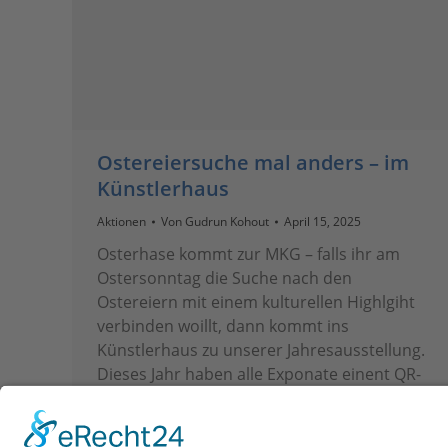
Ostereiersuche mal anders – im
Künstlerhaus
Aktionen
Von
Gudrun Kohout
April 15, 2025
Osterhase kommt zur MKG – falls ihr am
Ostersonntag die Suche nach den
Ostereiern mit einem kulturellen Highlgiht
verbinden woillt, dann kommt ins
Künstlerhaus zu unserer Jahresausstellung.
Dieses Jahr haben alle Exponate einent QR-
Code, damit gelangt ihr zu
Hintergrundinformationen zum Werk ins
Online-Portal und genau dort verbergen