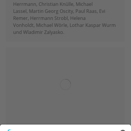
Herrmann, Christian Knülle, Michael
Lassel, Martin Georg Oscity, Paul Raas, Evi
Remer, Herrmann Strobl, Helena
Vonholdt, Michael Wörle, Lothar Kaspar Wurm
und Wladimir Zalyasko.