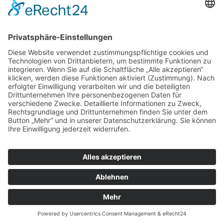
Abschied nehmen von
Künstler*innen
Von
Gudrun Kohout
November 21, 2025
Manfred Gleixner – unserem Malerkollegen
und Freund. Er wurde 1941 in München
geboren. Ende der 1950er Jahre absolvierte er
eine Ausbildung zum Kulissenmaler und Maler
für Kinowerbung. 1961erlernte er die Technik
des Siebdrucks. Ab 1990 lernte er
Argentinischen Tango kennen und lieben.
Inspiriert von seiner Leidenschaft, malte er
Tanzpaare und Tangomusiker in Acryl und als…
© 2019 - 2024 Münchener Künstlergenossenschaft königlich privilegiert
1868. Alle Rechte vorbehalten | Webentwicklung:
Top MedienDesign -
Agentur für Werbung und Kommunikation