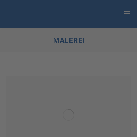
MALEREI
Sie befinden sich hier: