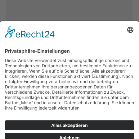
Der Versand der Einladungen
Insights
Von
Gudrun Kohout
März 5, 2024
für unsere Jahresausstellung – ist jedes Jahr
richtig viel Arbeit, die unser Büro – in Form von
Marion Knülle – sehr gewissenhaft erledigt. Wir
freuen uns schon darauf, unsere Gäste bald im
Künstlerhaus begrüßen zu dürfen.
Ausstellungsbeginn vormerken: Samstag, den
23.März 2024 von 11 bis 18 Uhr.