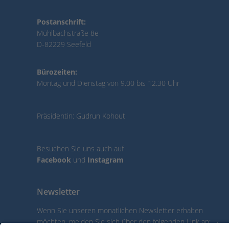
Postanschrift:
Mühlbachstraße 8e
D-82229 Seefeld
Bürozeiten:
Montag und Dienstag von 9.00 bis 12.30 Uhr
Präsidentin: Gudrun Kohout
Besuchen Sie uns auch auf
Facebook
und
Instagram
Newsletter
Wenn Sie unseren monatlichen Newsletter erhalten
möchten, melden Sie sich über den folgenden Link an:
→