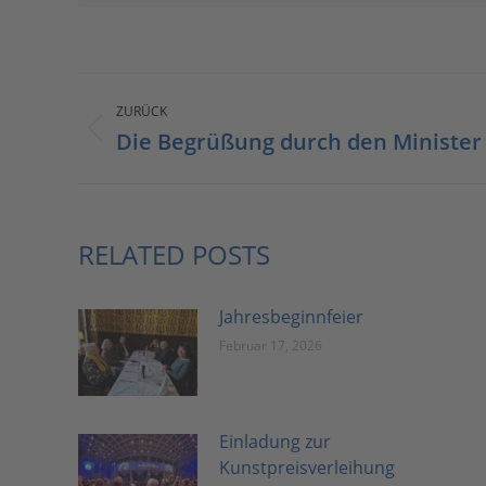
KOMMENTARNAVIGATIO
ZURÜCK
Die Begrüßung durch den Minister
Vorheriger
Beitrag:
RELATED POSTS
Jahresbeginnfeier
Februar 17, 2026
Einladung zur
Kunstpreisverleihung