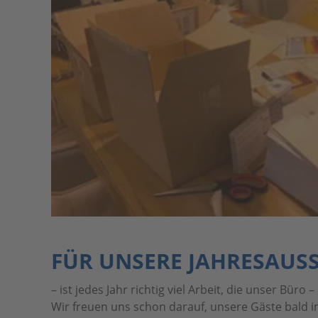
FÜR UNSERE JAHRESAUS
– ist jedes Jahr richtig viel Arbeit, die unser Büro
Wir freuen uns schon darauf, unsere Gäste bald 