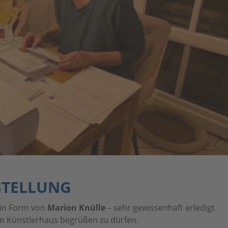
STELLUNG
 – in Form von
Marion Knülle
– sehr gewissenhaft erledigt.
im Künstlerhaus begrüßen zu dürfen.