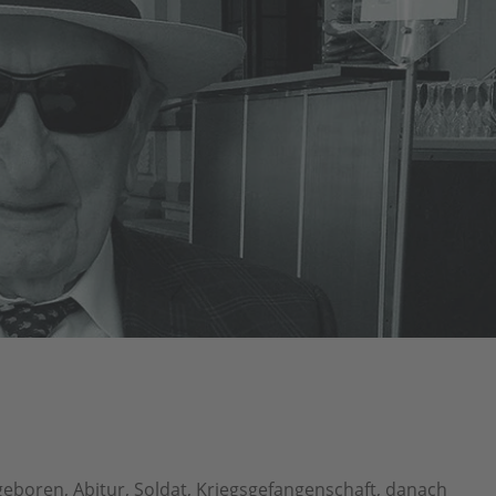
 geboren, Abitur, Soldat, Kriegsgefangenschaft, danach