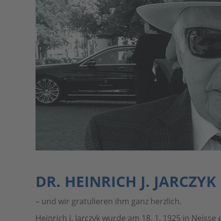
DR. HEINRICH J. JARCZYK
– und wir gratulieren ihm ganz herzlich.
Heinrich J. Jarczyk wurde am 18. 1. 1925 in Neisse