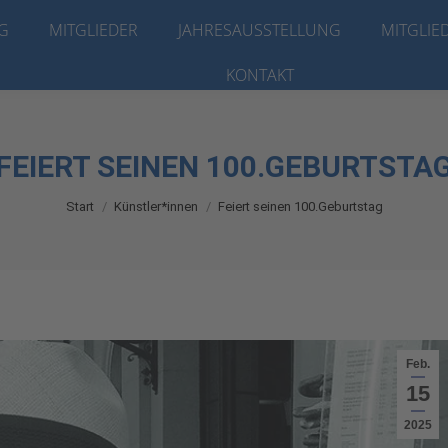
G
KG
MITGLIEDER
MITGLIEDER
JAHRESAUSSTELLUNG
JAHRESAUSSTELLUNG
MITGLIE
MITGLIE
KONTAKT
KONTAKT
FEIERT SEINEN 100.GEBURTSTA
Sie befinden sich hier:
Start
Künstler*innen
Feiert seinen 100.Geburtstag
Feb.
15
2025