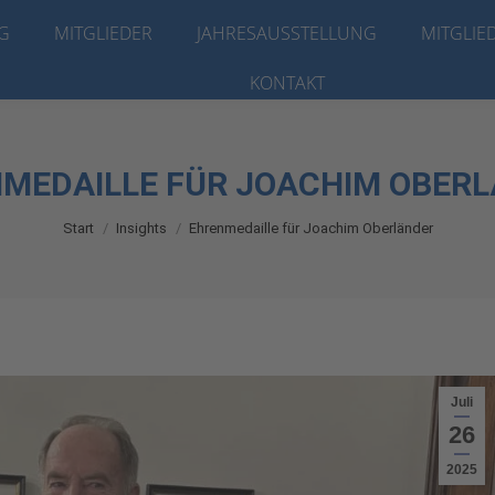
G
KG
MITGLIEDER
MITGLIEDER
JAHRESAUSSTELLUNG
JAHRESAUSSTELLUNG
MITGLIE
MITGLIE
KONTAKT
KONTAKT
MEDAILLE FÜR JOACHIM OBER
Sie befinden sich hier:
Start
Insights
Ehrenmedaille für Joachim Oberländer
Juli
26
2025