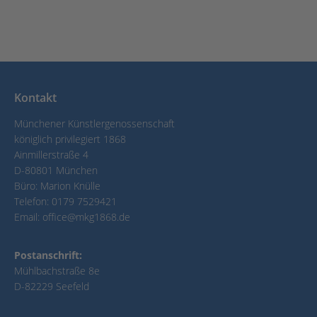
Kontakt
Münchener Künstlergenossenschaft
königlich privilegiert 1868
Ainmillerstraße 4
D-80801 München
Büro: Marion Knülle
Telefon:
0179 7529421
Email:
office@mkg1868.de
Postanschrift:
Mühlbachstraße 8e
D-82229 Seefeld