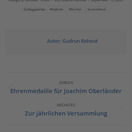
Schlagwörter:
Mitglieder
München
Surrealismus
Autor:
Gudrun Kohout
KOMMENTARNAVIGATION
ZURÜCK
Ehrenmedaille für Joachim Oberländer
Vorheriger
Beitrag:
NÄCHSTES
Zur jährlichen Versammlung
Nächster
Beitrag: