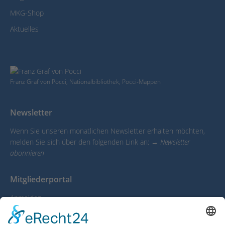
MKG-Shop
Aktuelles
Franz Graf von Pocci, Nationalbibliothek, Pocci-Mappen
Newsletter
Wenn Sie unseren monatlichen Newsletter erhalten möchten,
melden Sie sich über den folgenden Link an:
→ Newsletter
abonnieren
Mitgliederportal
Anmelden
Mein Account
Infocenter